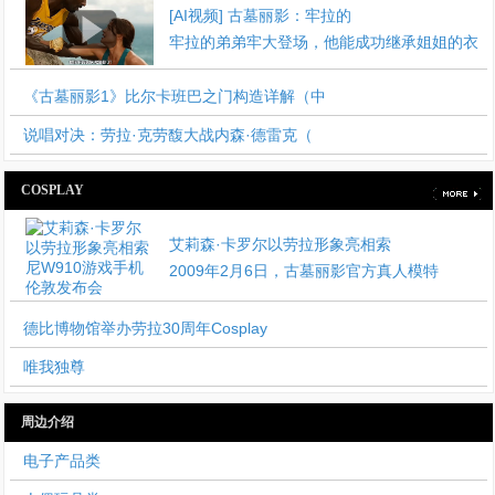
[AI视频] 古墓丽影：牢拉的
牢拉的弟弟牢大登场，他能成功继承姐姐的衣
《古墓丽影1》比尔卡班巴之门构造详解（中
说唱对决：劳拉·克劳馥大战内森·德雷克（
COSPLAY
艾莉森·卡罗尔以劳拉形象亮相索
2009年2月6日，古墓丽影官方真人模特
德比博物馆举办劳拉30周年Cosplay
唯我独尊
周边介绍
电子产品类