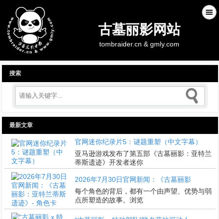
古墓丽影网站
tombraider.cn & gmly.com
搜索
最新文章
官网迷你纪录片5：谜题重塑（中文字幕）
亚马逊游戏发布了第五部《古墓丽影：亚特兰
蒂斯遗迹》开发者迷你
2026年7月30日官网新闻：《古墓丽影
每个角色的背后，都有一个由声望、优势与弱
点所塑造的故事。浏览