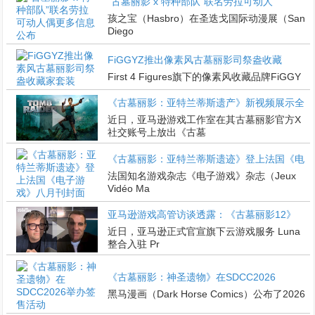
“古墓丽影 x 特种部队”联名劳拉可动人
孩之宝（Hasbro）在圣迭戈国际动漫展（San
Diego
FiGGYZ推出像素风古墓丽影司祭盎收藏
First 4 Figures旗下的像素风收藏品牌FiGGY
《古墓丽影：亚特兰蒂斯遗产》新视频展示全
近日，亚马逊游戏工作室在其古墓丽影官方X
社交账号上放出《古墓
《古墓丽影：亚特兰蒂斯遗迹》登上法国《电
法国知名游戏杂志《电子游戏》杂志（Jeux
Vidéo Ma
亚马逊游戏高管访谈透露：《古墓丽影12》
近日，亚马逊正式官宣旗下云游戏服务 Luna
整合入驻 Pr
《古墓丽影：神圣遗物》在SDCC2026
黑马漫画（Dark Horse Comics）公布了2026