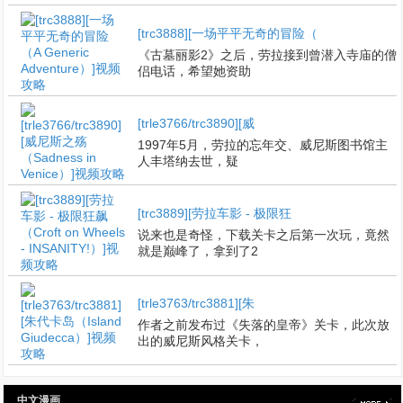
[trc3888][一场平平无奇的冒险（
《古墓丽影2》之后，劳拉接到曾潜入寺庙的僧
侣电话，希望她资助
[trle3766/trc3890][威
1997年5月，劳拉的忘年交、威尼斯图书馆主
人丰塔纳去世，疑
[trc3889][劳拉车影 - 极限狂
说来也是奇怪，下载关卡之后第一次玩，竟然
就是巅峰了，拿到了2
[trle3763/trc3881][朱
作者之前发布过《失落的皇帝》关卡，此次放
出的威尼斯风格关卡，
中文漫画