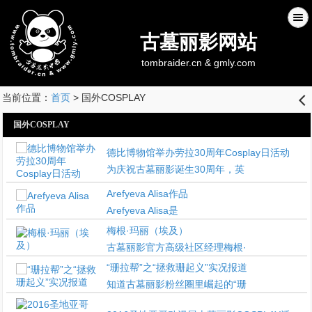
古墓丽影网站
tombraider.cn & gmly.com
当前位置：
首页
> 国外COSPLAY
󰊒
国外COSPLAY
德比博物馆举办劳拉30周年Cosplay日活动
为庆祝古墓丽影诞生30周年，英
Arefyeva Alisa作品
Arefyeva Alisa是
梅根·玛丽（埃及）
古墓丽影官方高级社区经理梅根·
“珊拉帮”之“拯救珊起义”实况报道
知道古墓丽影粉丝圈里崛起的“珊