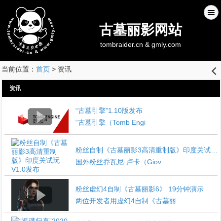
古墓丽影网站
tombraider.cn & gmly.com
当前位置：
首页
> 资讯
󰊒
资讯
“古墓引擎”1.10版发布
“古墓引擎（Tomb Engi
粉丝自制《古墓丽影3高清重制版》印度关试玩V1.0发布
国外粉丝乔瓦尼·卢卡（Giov
粉丝虚幻4自制《古墓丽影6》 19分钟演示
两位开发者用虚幻4自制《古墓丽