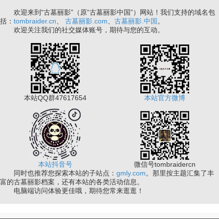
欢迎来到“古墓丽影”（原“古墓丽影中国”）网站！我们支持的域名包
括：
tombraider.cn
、
古墓丽影.com
、
古墓丽影.中国
。
欢迎关注我们的社交媒体账号，期待与您的互动。
本站QQ群47617654
本站官方微博
本站抖音号
微信号tombraidercn
同时也推荐您探索本站的子站点：
gmly.com
。那里按主题汇集了丰
富的古墓丽影档案，还有本站的各类活动信息。
电脑端访问体验更佳哦，期待您常来逛逛！