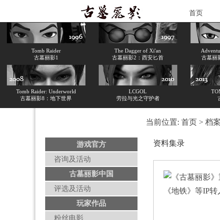
首页
Tomb Raider
The Dagger of Xi'an
Adventur
古墓丽影1
古墓丽影2：西安匕首
古墓丽
Tomb Raider: Underworld
LCGOL
TO
古墓丽影8：地下世界
劳拉与光之守护者
当前位置:
首页
>
档
资料集录
游戏官方
咨询及活动
古墓丽影中国
评选及活动
玩家作品
粉丝电影