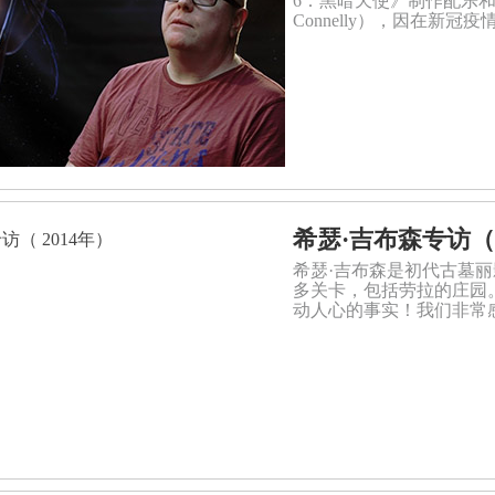
6：黑暗天使》制作配乐和音
Connelly），因在新
希瑟·吉布森专访（ 
希瑟·吉布森是初代古墓
多关卡，包括劳拉的庄园
动人心的事实！我们非常