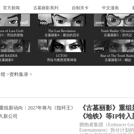
官方新闻
古墓丽影系列
自制关卡
中文漫画
es of Lara Croft
The Last Revelation
Tomb Raider: Chronicle
影3：劳拉的冒险
古墓丽影4：最后的启示
古墓丽影5：历代记
MB RAIDER
LCTOO
Rise of The Tomb Raide
古墓丽影9
劳拉与奥西里斯神庙
古墓丽影10：崛起
案馆
>
资料集录
>
《古墓丽影》重组新
《地铁》等IP转入
拥抱者集团（Embracer Gr
Entertainment）