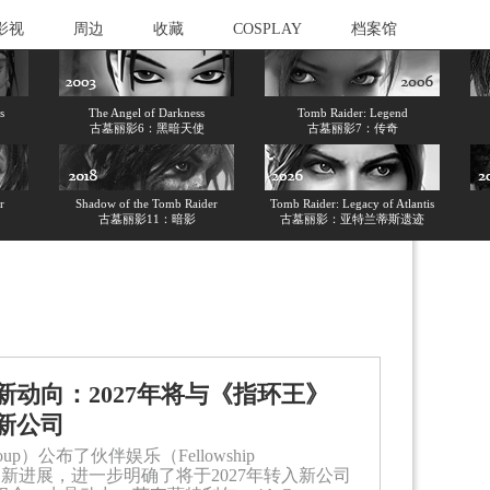
影视
周边
收藏
COSPLAY
档案馆
s
The Angel of Darkness
Tomb Raider: Legend
古墓丽影6：黑暗天使
古墓丽影7：传奇
r
Shadow of the Tomb Raider
Tomb Raider: Legacy of Atlantis
古墓丽影11：暗影
古墓丽影：亚特兰蒂斯遗迹
动向：2027年将与《指环王》
新公司
oup）公布了伙伴娱乐（Fellowship
拆分计划的新进展，进一步明确了将于2027年转入新公司