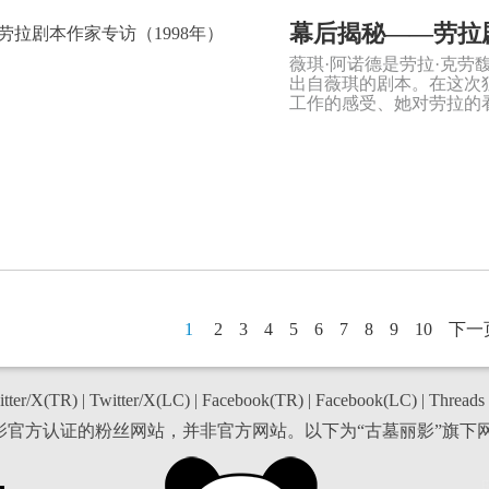
幕后揭秘——劳拉剧
薇琪·阿诺德是劳拉·克
出自薇琪的剧本。在这次
工作的感受、她对劳拉的
1
2
3
4
5
6
7
8
9
10
下一
tter/X(TR)
|
Twitter/X(LC)
|
Facebook(TR)
|
Facebook(LC)
|
Threads
丽影官方认证的粉丝网站，并非官方网站。以下为“古墓丽影”旗下