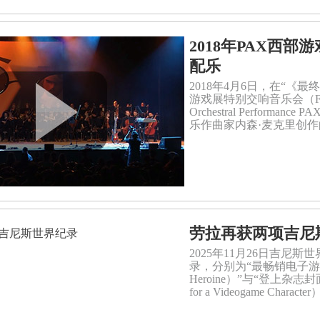
2018年PAX西
配乐
2018年4月6日，在“《最终
游戏展特别交响音乐会（Final Fant
Orchestral Perform
乐作曲家内森·麦克里创
劳拉再获两项吉尼
2025年11月26日吉
录，分别为“最畅销电子游戏女主角（
Heroine）”与“登上杂志封面
for a Videogame Characte