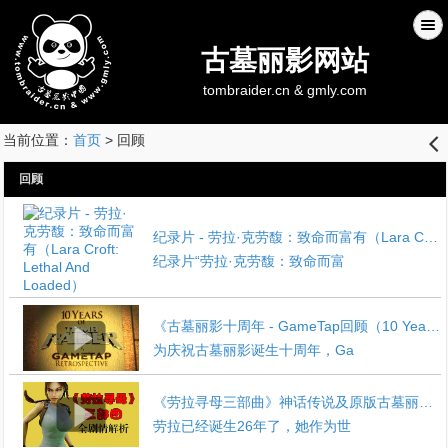
古墓丽影网站
tombraider.cn & gmly.com
当前位置：
首页
> 回顾
󰊒
回顾
纪录片 - 劳拉·克劳馥：致命而富有（Lara Croft: Lethal And Loaded）
纪录片“劳拉·克劳馥：致命而富
《古墓丽影十周年 - GameTap回顾（10 Years of Tomb Raider - A GameTap Retrospective）》
为庆祝古墓丽影诞生十周年，Ga
《劳拉寻母三部曲》神话传说及原版古墓丽影全剧情解析
劳拉已经诞生26年了，她作为世