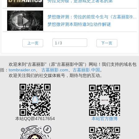
劳拉克劳馥，是游戏史上著名的第
梦想微评测：劳拉的前世今生与《古墓丽影9》详评
梦想微评测本期特邀3位动作解谜
上一页
下一页
欢迎来到“古墓丽影”（原“古墓丽影中国”）网站！我们支持的域名包
括：
tombraider.cn
、
古墓丽影.com
、
古墓丽影.中国
。
欢迎关注我们的社交媒体账号，期待与您的互动。
本站QQ群47617654
本站官方微博